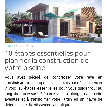
JARDIN
CONSEILS ET
ASTUCES
GUIDES
JARDIN
ENTRETIEN
Piscine
· 2024-05-29
10 étapes essentielles pour
PISCINE
planifier la construction de
ENTRETIEN
votre piscine
PARTENAIRES
Vous avez décidé de concrétiser votre rêve en
LIGNE JARDIN
construisant votre propre piscine, mais par où commencer
? Voici 10 étapes essentielles pour vous guider tout au
INFO PAYSAGISTE
long du processus. Préparez-vous à plonger dans cette
GUIDE JARDIN ET
aventure et à transformer votre jardin en un havre de
PAYSAGE
détente et de divertissement aquatique.