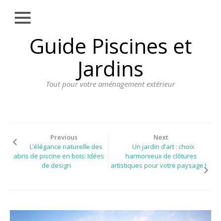
Close
Skip
Guide Piscines et
AMÉNAGEMENT
to
EXTÉRIEUR
content
Jardins
BORDURE
Tout pour votre aménagement extérieur
CLÔTURE
ECLAIRAGE
PLANTES ET
PLANTATIONS
Previous
Next
L’élégance naturelle des
Un jardin d’art : choix
REVÊTEMENT
abris de piscine en bois: Idées
harmonieux de clôtures
de design
artistiques pour votre paysage !
SPA ET JACUZZI
TERRASSE
DOSSIER