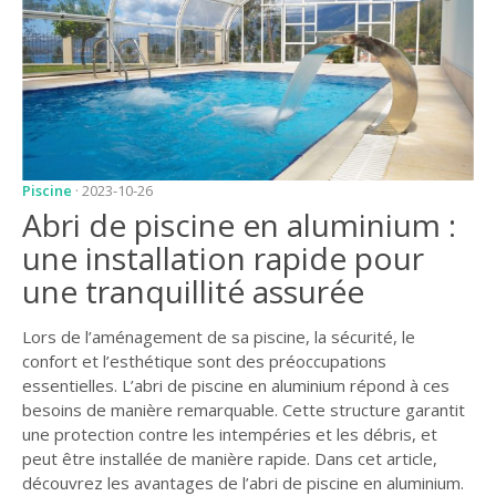
JARDIN
CONSEILS ET
ASTUCES
GUIDES
JARDIN
Piscine
· 2023-10-26
ENTRETIEN
Abri de piscine en aluminium :
PISCINE
une installation rapide pour
une tranquillité assurée
ENTRETIEN
PARTENAIRES
Lors de l’aménagement de sa piscine, la sécurité, le
confort et l’esthétique sont des préoccupations
LIGNE JARDIN
essentielles. L’abri de piscine en aluminium répond à ces
besoins de manière remarquable. Cette structure garantit
INFO PAYSAGISTE
une protection contre les intempéries et les débris, et
GUIDE JARDIN ET
peut être installée de manière rapide. Dans cet article,
PAYSAGE
découvrez les avantages de l’abri de piscine en aluminium.