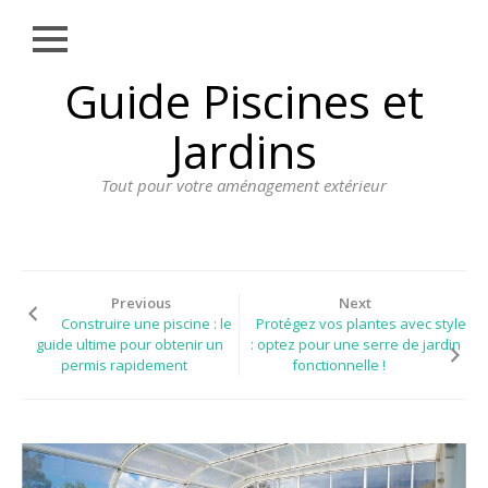
Close
Skip
Guide Piscines et
AMÉNAGEMENT
to
EXTÉRIEUR
content
Jardins
BORDURE
Tout pour votre aménagement extérieur
CLÔTURE
ECLAIRAGE
PLANTES ET
PLANTATIONS
Previous
Next
Construire une piscine : le
Protégez vos plantes avec style
REVÊTEMENT
guide ultime pour obtenir un
: optez pour une serre de jardin
permis rapidement
fonctionnelle !
SPA ET JACUZZI
TERRASSE
DOSSIER