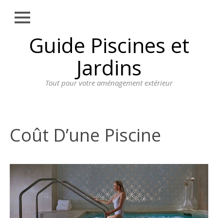
Close
Skip
Guide Piscines et
AMÉNAGEMENT
to
EXTÉRIEUR
content
Jardins
BORDURE
Tout pour votre aménagement extérieur
CLÔTURE
ECLAIRAGE
PLANTES ET
Coût D’une Piscine
PLANTATIONS
REVÊTEMENT
SPA ET JACUZZI
TERRASSE
DOSSIER